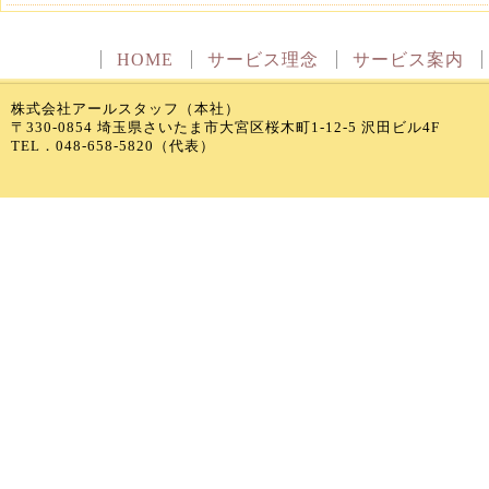
2026-07-01
営業所紹介のページ
を更新いたしま
HOME
サービス理念
サービス案内
2026-06-01
株式会社アールスタッフ（本社）
営業所紹介のページ
を更新いたしま
〒330-0854 埼玉県さいたま市大宮区桜木町1-12-5 沢田ビル4F
TEL．048-658-5820（代表）
2026-05-01
営業所紹介のページ
を更新いたしま
2026-04-01
営業所紹介のページ
を更新いたしま
2026-03-02
営業所紹介のページ
を更新いたしま
2026-02-02
営業所紹介のページ
を更新いたしま
アールスタッフのロゴマーク
ができ
2026-01-05
あけましておめでとうございます。